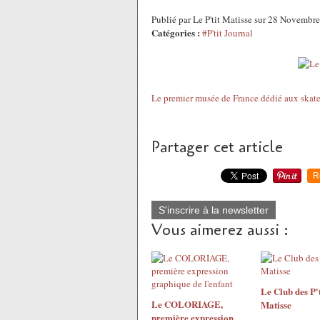
Publié par Le P'tit Matisse sur 28 Novemb
Catégories :
#P'tit Journal
Le premier musée de France dédié aux skatebo
Partager cet article
R
S'inscrire à la newsletter
Vous aimerez aussi :
Le Club des P't
Le COLORIAGE,
Matisse
première expression