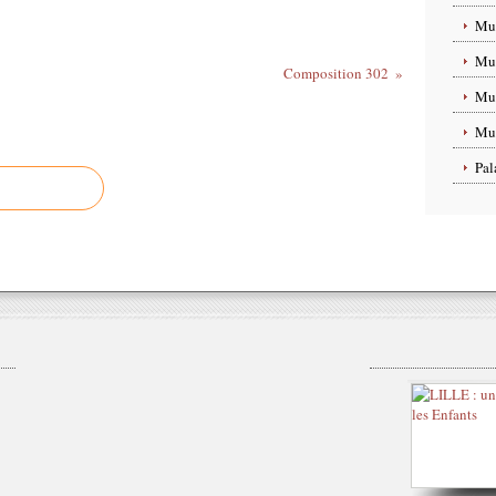
Mus
Mus
Composition 302
Mus
Mus
Pal