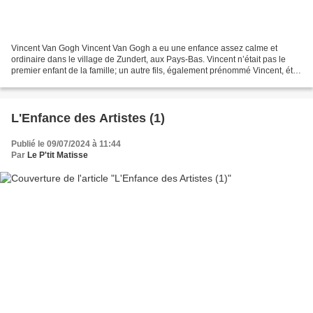
Vincent Van Gogh Vincent Van Gogh a eu une enfance assez calme et
ordinaire dans le village de Zundert, aux Pays-Bas. Vincent n’était pas le
premier enfant de la famille; un autre fils, également prénommé Vincent, était
né mort-né exactement un an plus...
L'Enfance des Artistes (1)
Publié le 09/07/2024 à 11:44
Par
Le P'tit Matisse