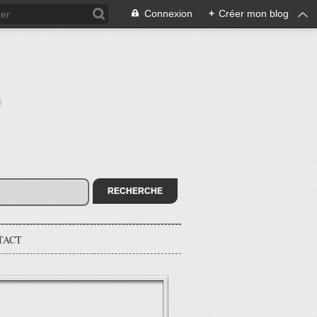
Connexion
+
Créer mon blog
E
TACT