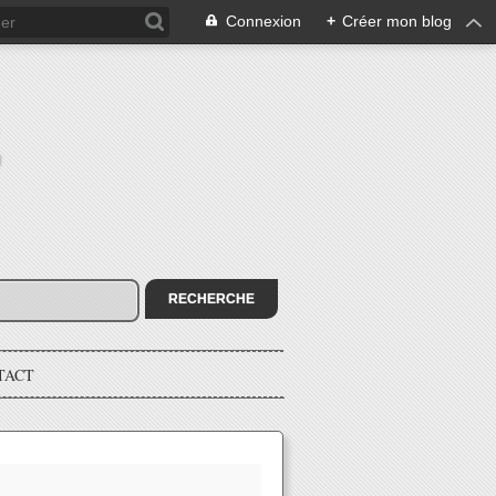
Connexion
+
Créer mon blog
E
TACT