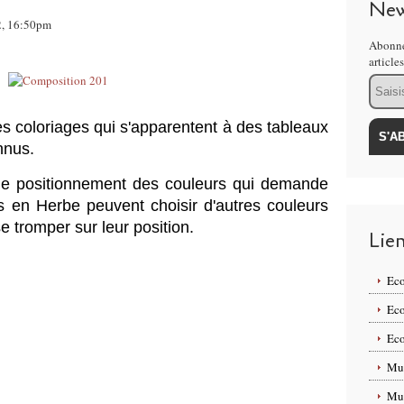
New
22, 16:50pm
Abonne
article
Email
oloriages qui s'apparentent à des tableaux
onnus.
t le positionnement des couleurs qui demande
s en Herbe peuvent choisir d'autres couleurs
e tromper sur leur position.
Lie
Eco
Eco
Eco
Mus
Mus