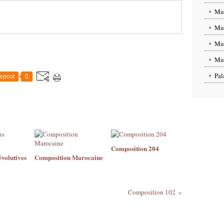
Mus
Mus
Mus
Mus
Pal
epost
0
Composition 204
volutives
Composition Marocaine
Composition 102