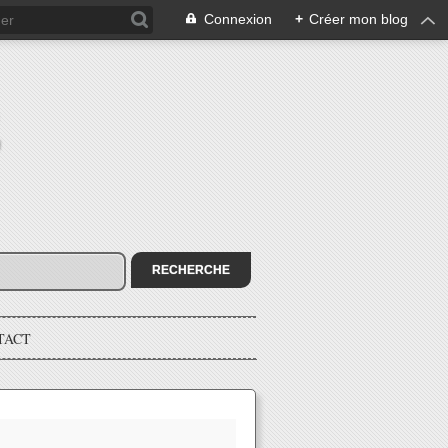
Connexion
+
Créer mon blog
E
TACT