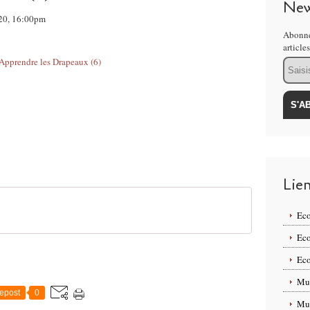
New
2020, 16:00pm
Abonne
article
Email
Lie
Eco
Eco
Eco
Mus
epost
0
Mus