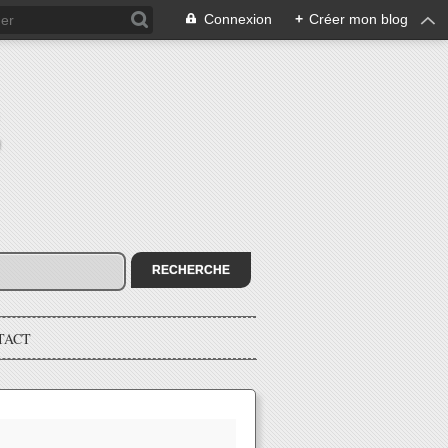
Connexion
+
Créer mon blog
E
TACT