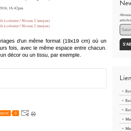
New
e 2016, 16:42pm
Abonne
article
Email
oriages d'un même format (19x19 cm) où un
eurs fois, avec le même espace entre chacun.
 un décor ou un tissu, par exemple.
Lie
Eco
Eco
Eco
epost
0
Mus
Mus