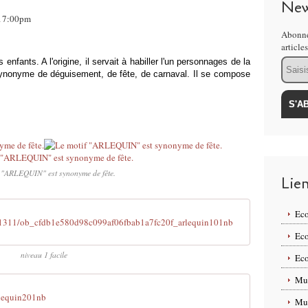
New
, 17:00pm
Abonne
article
Email
enfants. A l'origine, il servait à habiller l'un personnages de la
 synonyme de déguisement, de fête, de carnaval. Il se compose
f "ARLEQUIN" est synonyme de fête.
Lie
Eco
01311/ob_cfdb1e580d98c099af06fbab1a7fc20f_arlequin101nb
Eco
niveau 1 facile
Eco
Mus
lequin201nb
Mus