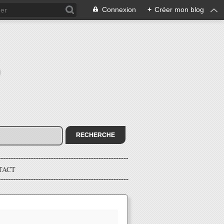
Connexion
+
Créer mon blog
E
TACT