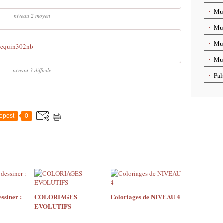
Mus
niveau 2 moyen
Mus
Mus
lequin302nb
Mus
niveau 3 difficile
Pal
epost
0
ssiner :
COLORIAGES
Coloriages de NIVEAU 4
EVOLUTIFS