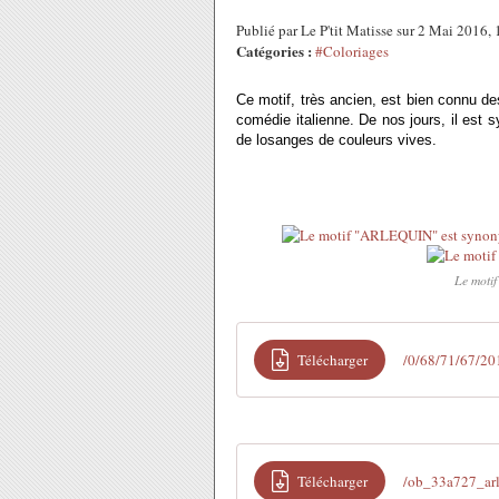
Publié par Le P'tit Matisse sur 2 Mai 2016
Catégories :
#Coloriages
Ce motif, très ancien, est bien connu des 
comédie italienne. De nos jours, il est
de losanges de couleurs vives.
Le moti
Télécharger
/0/68/71/67/2
Télécharger
/ob_33a727_ar